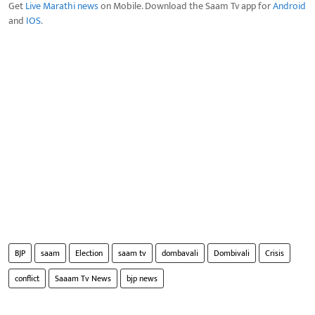
Get
Live Marathi news
on Mobile. Download the Saam Tv app for
Android
and
IOS
.
BJP
saam
Election
saam tv
dombavali
Dombivali
Crisis
conflict
Saaam Tv News
bjp news