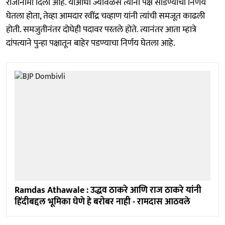
राजीनामा दिला आहे. याआधी ज्यावेळेस त्यांनी पक्ष सोडण्याचा निर्णय
घेतला होता, तेव्हा आमदार रवींद्र चव्हाण यांनी त्यांची समजूत काढली
होती. समजुतीनंतर दोघेही पदावर परतले होते. त्यानंतर आता म्हात्रे
दांपत्याने पुन्हा पक्षातून बाहेर पडण्याचा निर्णय घेतला आहे.
Ramdas Athawale : उद्धव ठाकरे आणि राज ठाकरे यांनी
हिंदीबद्दल भूमिका घेणे हे बरोबर नाही - रामदास आठवले