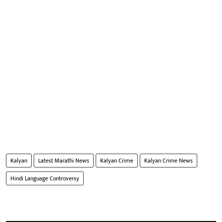
Kalyan
Latest Marathi News
Kalyan Crime
Kalyan Crime News
Hindi Language Controversy