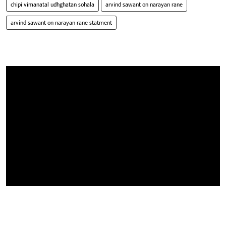
chipi vimanatal udhghatan sohala
arvind sawant on narayan rane
arvind sawant on narayan rane statment