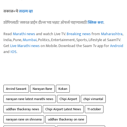
सकाळ+चे
सदस्य व्हा
शॉपिंगसाठी 'सकाळ प्राईम डील्स'च्या भन्नाट ऑफर्स पाहण्यासाठी
क्लिक करा
.
Read
Marathi news
and watch Live TV.
Breaking news
from
Maharashtra
,
India, Pune,
Mumbai
, Politics, Entertainment, Sports, Lifestyle at SaamTV.
Get
Live Marathi news
on Mobile. Download the Saam Tv app for
Android
and
IOS
.
Arvind Sawant
Narayan Rane
Kokan
narayan rane latest marathi news
Chipi Airport
chipi vimantal
uddhav thackeray news
Chipi Airport Latest News
11 october
narayan rane on shivsena
uddhav thackeray on rane