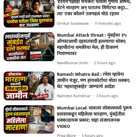
'दृश्यम'पेक्षाही भयंकर! पतीला गुंगीचं औषध,
बॅटने मारहाण अन् घरातच सिमेंटचा कट्टा...
त्या' एका कॉलने उलगडलं मोठं रहस्य
Omkar Sonawane
11 minutes ago
Mumbai Attack threat : मुंबईवर १५
ऑगस्टआधी दहशतवादी हल्ल्याचा धोका;
महापौरांना धमकीचा मेल, ही ठिकाणं
निशाण्यावर
Nandkumar Joshi
2 hours ago
Ramesh Mhatre Bail : रमेश म्हात्रेंना
जामीन मंजूर, पण हायकोर्टाचा मोठा धक्का;
थेट 'महाराष्ट्राबाहेर' जाण्याचे आदेश
Namdeo Kumbhar
3 hours ago
Mumbai Local: धावत्या लोकलमध्ये पुरूष
प्रवाशाकडून महिलेला मारहाण, मुंबईतील
धक्कादायक प्रकार; पाहा संजापजनक
VIDEO
Priya More
5 hours ago