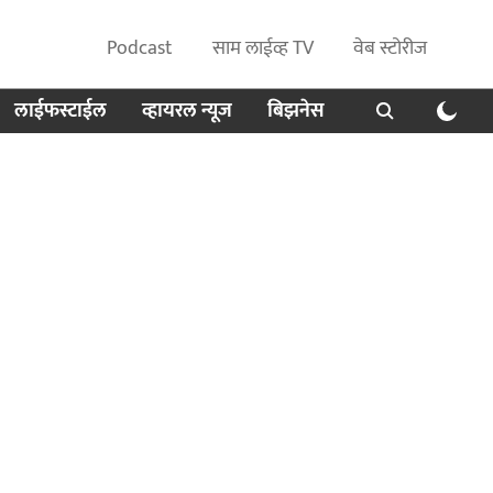
Podcast
साम लाईव्ह TV
वेब स्टोरीज
लाईफस्टाईल
व्हायरल न्यूज
बिझनेस