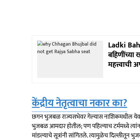
Ladki Bah
बहि‍णींच्या 
महत्त्वाची अ
केंद्रीय नेतृत्वाचा नकार का?
छगन भुजबळ राज्यसभेवर गेल्यास नाशिकमधील येवल
भुजबळ आमदार होतील; पण पहिल्याच टर्ममध्ये त्यांना थेट
मांडल्याचे सूत्रांनी सांगितले. त्यामुळेच दिल्लीत