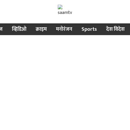
ीज
व्हिडिओ
क्राइम
मनोरंजन
Sports
देश विदेश