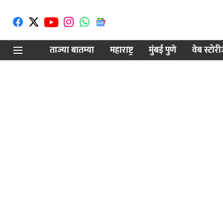
ताज्या बातम्या
महाराष्ट्र
मुंबई पुणे
वेब स्टोर