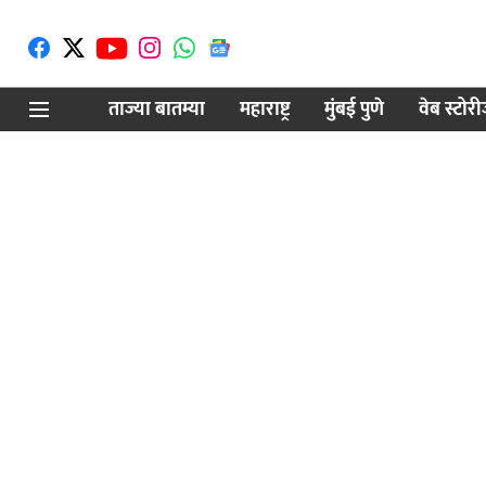
ताज्या बातम्या
महाराष्ट्र
मुंबई पुणे
वेब स्टोर