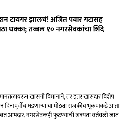
शन टायगर झालचं! अजित पवार गटासह
मोठा धक्का; तब्बल १० नगरसेवकांचा शिंदे
विमानतळावरून खासगी विमानाने, तर इतर खासदार विशेष
पन दिनापूर्वीच घडणाऱ्या या मोठ्या राजकीय भूकंपाकडे आता
रांसोबत आमदार, नगरसेवकही फुटण्याची शक्यता वर्तवली जात