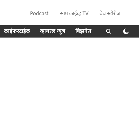
Podcast
साम लाईव्ह TV
वेब स्टोरीज
लाईफस्टाईल
व्हायरल न्यूज
बिझनेस