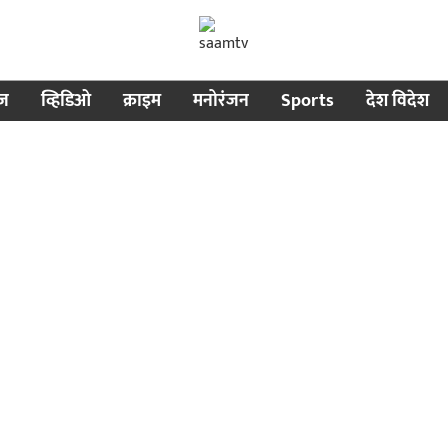
ीज
व्हिडिओ
क्राइम
मनोरंजन
Sports
देश विदेश