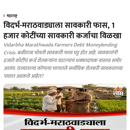
महाराष्ट्र
विदर्भ-मराठवाड्याला सावकारी फास, 1
हजार कोटींच्या सावकारी कर्जाचा विळखा
Vidarbha Marathwada Farmers Debt Moneylending
Crisis: बळीराजा भोवती सावकारी फास घट्ट होत आहे. सावकारांनी
हजारो कोटींचं कर्ज शेतकऱ्यांना वाटल्याचं धक्कादायक वास्तव समोर
आलंय. राज्यातल्या कोणत्या भागातले सर्वाधिक शेतकऱी सावकाराच्या
पाशात अडकले आहेत?