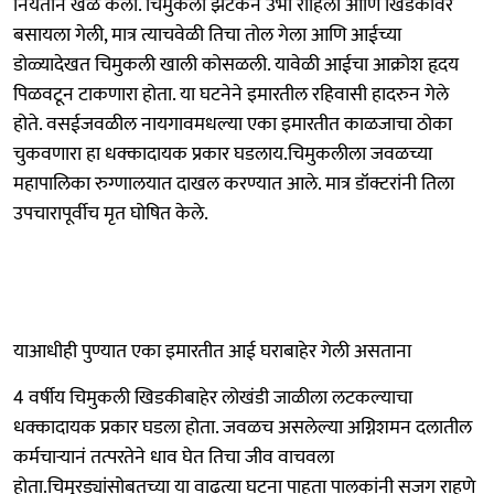
नियतीनं खेळ केला. चिमुकली झटकन उभी राहिली आणि खिडकीवर
बसायला गेली, मात्र त्याचवेळी तिचा तोल गेला आणि आईच्या
डोळ्यादेखत चिमुकली खाली कोसळली. यावेळी आईचा आक्रोश हृदय
पिळवटून टाकणारा होता. या घटनेने इमारतील रहिवासी हादरुन गेले
होते. वसईजवळील नायगावमधल्या एका इमारतीत काळजाचा ठोका
चुकवणारा हा धक्कादायक प्रकार घडलाय.चिमुकलीला जवळच्या
महापालिका रुग्णालयात दाखल करण्यात आले. मात्र डॉक्टरांनी तिला
उपचारापूर्वीच मृत घोषित केले.
याआधीही पुण्यात एका इमारतीत आई घराबाहेर गेली असताना
4 वर्षीय चिमुकली खिडकीबाहेर लोखंडी जाळीला लटकल्याचा
धक्कादायक प्रकार घडला होता. जवळच असलेल्या अग्निशमन दलातील
कर्मचाऱ्यानं तत्परतेने धाव घेत तिचा जीव वाचवला
होता.चिमुरड्यांसोबतच्या या वाढत्या घटना पाहता पालकांनी सजग राहणे