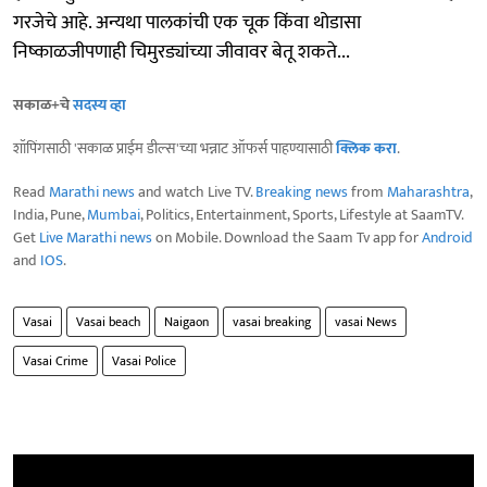
गरजेचे आहे. अन्यथा पालकांची एक चूक किंवा थोडासा
निष्काळजीपणाही चिमुरड्यांच्या जीवावर बेतू शकते...
सकाळ+चे
सदस्य व्हा
शॉपिंगसाठी 'सकाळ प्राईम डील्स'च्या भन्नाट ऑफर्स पाहण्यासाठी
क्लिक करा
.
Read
Marathi news
and watch Live TV.
Breaking news
from
Maharashtra
,
India, Pune,
Mumbai
, Politics, Entertainment, Sports, Lifestyle at SaamTV.
Get
Live Marathi news
on Mobile. Download the Saam Tv app for
Android
and
IOS
.
Vasai
Vasai beach
Naigaon
vasai breaking
vasai News
Vasai Crime
Vasai Police