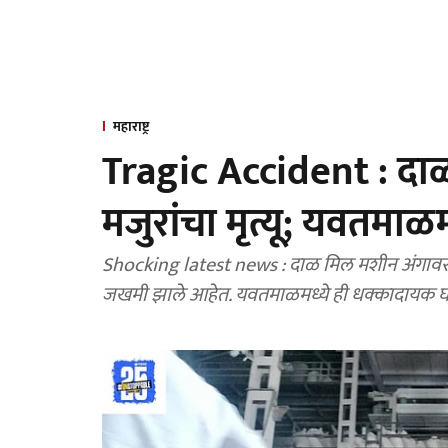
महाराष्ट्र
Tragic Accident : दा
मजुरांचा मृत्यू; यवतम
Shocking latest news : दाळ मिल मशीन अंगावर पडू
जखमी झाले आहेत. यवतमाळमध्ये ही धक्कादायक घ