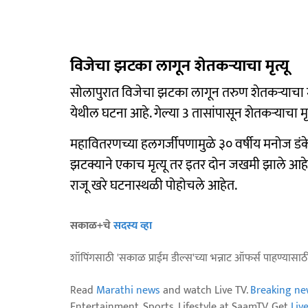
विजेचा झटका लागून शेतकऱ्याचा मृत्यू
सोलापुरात विजेचा झटका लागून तरुण शेतकऱ्याचा म
येथील घटना आहे. गेल्या 3 तासांपासून शेतकऱ्याचा 
महावितरणच्या हलगर्जीपणामुळे ३० वर्षीय मनोज डंके
झटक्याने एकाच मृत्यू तर इतर दोन जखमी झाले आ
राजू खरे घटनास्थळी पोहोचले आहेत.
सकाळ+चे
सदस्य व्हा
शॉपिंगसाठी 'सकाळ प्राईम डील्स'च्या भन्नाट ऑफर्स पाहण्यासा
Read
Marathi news
and watch Live TV.
Breaking ne
Entertainment, Sports, Lifestyle at SaamTV. Get
Liv