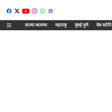
ताज्या बातम्या
महाराष्ट्र
मुंबई पुणे
वेब स्टोर