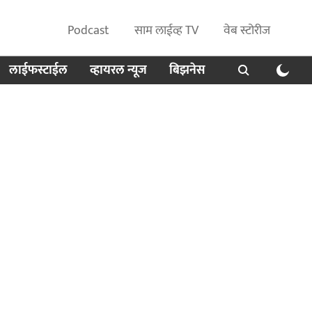
Podcast
साम लाईव्ह TV
वेब स्टोरीज
लाईफस्टाईल
व्हायरल न्यूज
बिझनेस