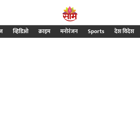
ीज
व्हिडिओ
क्राइम
मनोरंजन
Sports
देश विदेश