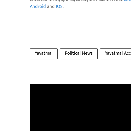
Android
and
IOS
.
Yavatmal
Political News
Yavatmal Acc