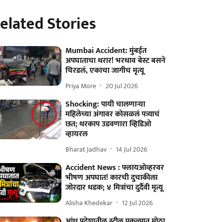
elated Stories
Mumbai Accident: मुंबईत
अपघाताचा थरार! भरधाव बेस्ट बसने
चिरडलं, एकाचा जागीच मृत्यू
Priya More
20 Jul 2026
Shocking: पायी चालणाऱ्या
महिलेच्या अंगावर कोसळलं पत्र्याचं
छत; थरकाप उडवणारा व्हिडिओ
व्हायरल
Bharat Jadhav
14 Jul 2026
Accident News : फ्लायओव्हरवर
भीषण अपघात! कारची दुचाकीला
जोरदार धडक; ४ मित्रांचा दुर्दैवी मृत्यू
Alisha Khedekar
12 Jul 2026
आंध्र प्रदेशातील स्टील प्रकल्पात मोठा