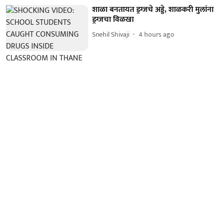
शाळा बनतायत ड्रग्जचे अड्डे, शाळकरी मुलांना
ड्रग्जचा विळखा
Snehil Shivaji
4 hours ago