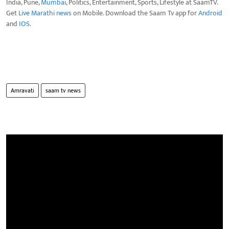
India, Pune,
Mumbai
, Politics, Entertainment, Sports, Lifestyle at SaamTV.
Get
Live Marathi news
on Mobile. Download the Saam Tv app for
Android
and
IOS
.
Amravati
saam tv news