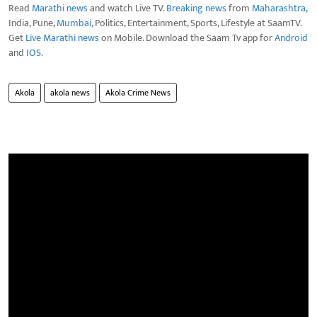
Read
Marathi news
and watch Live TV.
Breaking news
from
Maharashtra
,
India, Pune,
Mumbai
, Politics, Entertainment, Sports, Lifestyle at SaamTV.
Get
Live Marathi news
on Mobile. Download the Saam Tv app for
Android
and
IOS
.
Akola
akola news
Akola Crime News