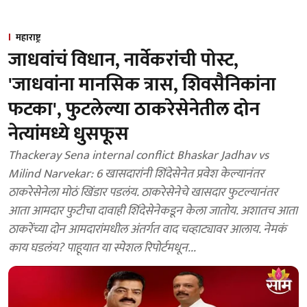
महाराष्ट्र
जाधवांचं विधान, नार्वेकरांची पोस्ट,
'जाधवांना मानसिक त्रास, शिवसैनिकांना
फटका', फुटलेल्या ठाकरेसेनेतील दोन
नेत्यांमध्ये धुसफूस
Thackeray Sena internal conflict Bhaskar Jadhav vs
Milind Narvekar: 6 खासदारांनी शिंदेसेनेत प्रवेश केल्यानंतर
ठाकरेसेनेला मोठं खिंडार पडलंय. ठाकरेसेनेचे खासदार फुटल्यानंतर
आता आमदार फुटीचा दावाही शिंदेसेनेकडून केला जातोय. अशातच आता
ठाकरेंच्या दोन आमदारांमधील अंतर्गत वाद चव्हाट्यावर आलाय. नेमकं
काय घडलंय? पाहूयात या स्पेशल रिपोर्टमधून...