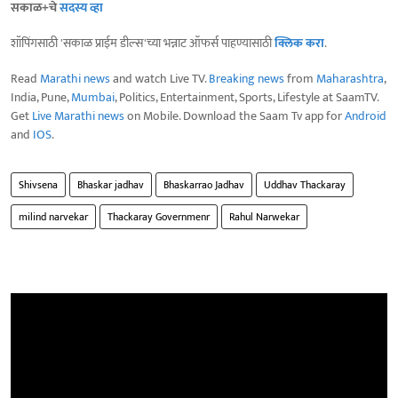
सकाळ+चे
सदस्य व्हा
शॉपिंगसाठी 'सकाळ प्राईम डील्स'च्या भन्नाट ऑफर्स पाहण्यासाठी
क्लिक करा
.
Read
Marathi news
and watch Live TV.
Breaking news
from
Maharashtra
,
India, Pune,
Mumbai
, Politics, Entertainment, Sports, Lifestyle at SaamTV.
Get
Live Marathi news
on Mobile. Download the Saam Tv app for
Android
and
IOS
.
Shivsena
Bhaskar jadhav
Bhaskarrao Jadhav
Uddhav Thackaray
milind narvekar
Thackaray Governmenr
Rahul Narwekar