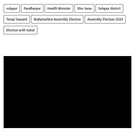
solapur
Pandharpur
Health Minister
Shiv Sena
Solapur district
Tanaji Sawant
Maharashtra Assembly Election
Assembly Election 2024
Election with Sakal