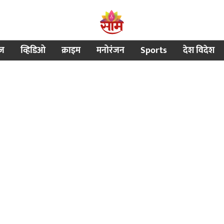
ीज
व्हिडिओ
क्राइम
मनोरंजन
Sports
देश विदेश