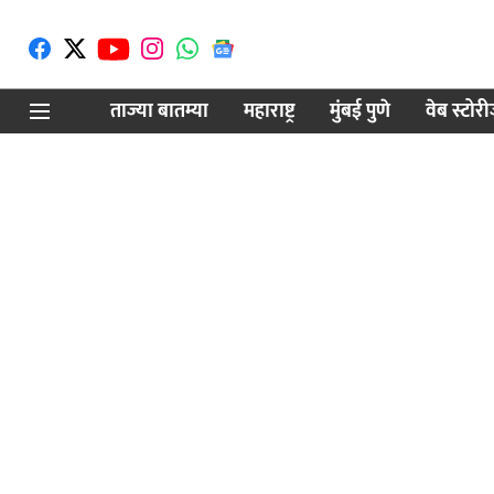
ताज्या बातम्या
महाराष्ट्र
मुंबई पुणे
वेब स्टोर