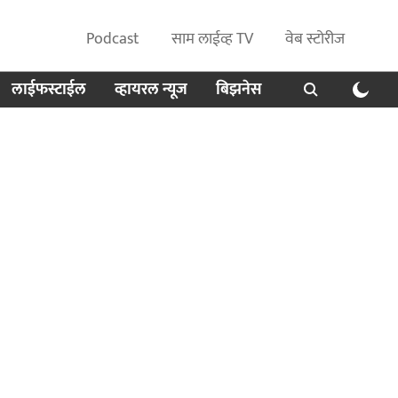
Podcast
साम लाईव्ह TV
वेब स्टोरीज
लाईफस्टाईल
व्हायरल न्यूज
बिझनेस