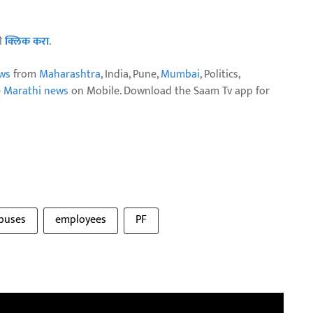
ठी
क्लिक करा
.
ws
from
Maharashtra
, India, Pune,
Mumbai
, Politics,
e Marathi news
on Mobile. Download the Saam Tv app for
buses
employees
PF