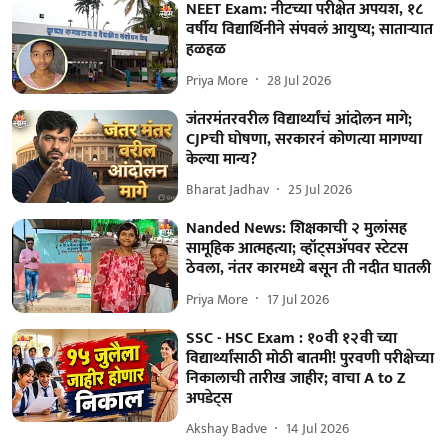
NEET Exam: नीटच्या परीक्षेत अपयश, १८
वर्षीय विद्यार्थिनीने संपवलं आयुष्य; साताऱ्यात
हळहळ
Priya More
28 Jul 2026
जंतरमंतरवरील विद्यार्थ्यांचं आंदोलन मागे;
CJPची घोषणा, सरकारनं कोणत्या मागण्या
केल्या मान्य?
Bharat Jadhav
25 Jul 2026
Nanded News: शिक्षकाची २ मुलांसह
सामूहिक आत्महत्या; व्हॉट्सअ‍ॅपवर स्टेटस
ठेवला, नंतर कारमध्ये बसून ती नदीत घातली
Priya More
17 Jul 2026
SSC - HSC Exam : १०वी १२वी च्या
विद्यार्थ्यांसाठी मोठी बातमी! पुरवणी परीक्षेच्या
निकालाची तारीख जाहीर; वाचा A to Z
अपडेट्स
Akshay Badve
14 Jul 2026