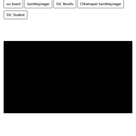
ssc board
Sambhajinagar
SSC Results
Chhatrapati Sambhajinagar
SSC Student