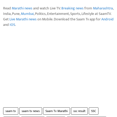
Read
Marathi news
and watch Live TV.
Breaking news
from
Maharashtra
,
India, Pune,
Mumbai
, Politics, Entertainment, Sports, Lifestyle at SaamTV.
Get
Live Marathi news
on Mobile. Download the Saam Tv app for
Android
and
IOS
.
saam tv
saam tv news
Saam Tv Marathi
ssc result
SSC