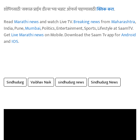
शॉपिंगसाठी 'सकाळ प्राईम डील्स'च्या भन्नाट ऑफर्स पाहण्यासाठी
क्लिक करा
.
Read
Marathi news
and watch Live TV.
Breaking news
from
Maharashtra
,
India, Pune,
Mumbai
, Politics, Entertainment, Sports, Lifestyle at SaamTV.
Get
Live Marathi news
on Mobile. Download the Saam Tv app for
Android
and
IOS
.
Sindhudurg
Vaibhav Naik
sindhudurg news
Sindhudurg News