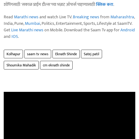
शॉपिंगसाठी 'सकाळ प्राईम डील्स'च्या भन्नाट ऑफर्स पाहण्यासाठी
क्लिक करा
.
Read
Marathi news
and watch Live TV.
Breaking news
from
Maharashtra
,
India, Pune,
Mumbai
, Politics, Entertainment, Sports, Lifestyle at SaamTV.
Get
Live Marathi news
on Mobile. Download the Saam Tv app for
Android
and
IOS
.
Kolhapur
saam tv news
Eknath Shinde
Satej patil
Shoumika Mahadik
cm eknath shinde