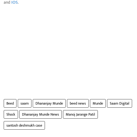
and
IOS
.
Beed
saam
Dhananjay Munde
beed news
Munde
Saam Digital
Shock
Dhananjay Munde News
Manoj Jarange Patil
santosh deshmukh case