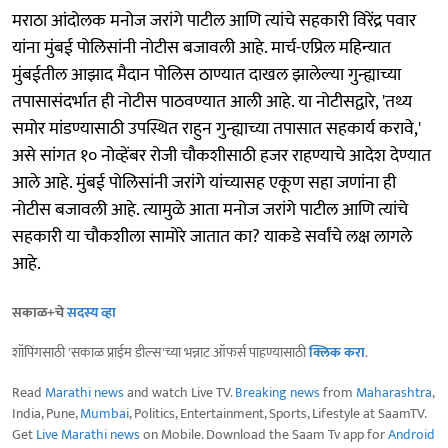
मराठा आंदोलक मनोज जरांगे पाटील आणि त्यांचे सहकारी विरेंद्र पवार
यांना मुंबई पोलिसांनी नोटीस बजावली आहे. मार्च-एप्रिल महिन्यात
मुंबईतील आझाद मैदान पोलिस ठाण्यात दाखल झालेल्या गुन्ह्याच्या
तपासासंदर्भात ही नोटीस पाठवण्यात आली आहे. या नोटीसद्वारे, 'तथ्य
समोर मांडण्यासाठी उपस्थित राहुन गुन्ह्याच्या तपासात सहकार्य करावे,'
असे सांगत १० नोव्हेंबर रोजी चौकशीसाठी हजर राहण्याचे आदेश देण्यात
आले आहे. मुंबई पोलिसांनी जरांगे यांच्यासह एकूण सहा जणांना ही
नोटीस बजावली आहे. त्यामुळे आता मनोज जरांगे पाटील आणि त्यांचे
सहकारी या चौकशीला सामोरे जातात का? याकडे सर्वांचे लक्ष लागले
आहे.
सकाळ+चे
सदस्य व्हा
शॉपिंगसाठी 'सकाळ प्राईम डील्स'च्या भन्नाट ऑफर्स पाहण्यासाठी
क्लिक करा
.
Read
Marathi news
and watch Live TV.
Breaking news
from
Maharashtra
,
India, Pune,
Mumbai
, Politics, Entertainment, Sports, Lifestyle at SaamTV.
Get
Live Marathi news
on Mobile. Download the Saam Tv app for
Android