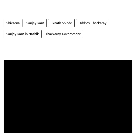
Shivsena
Sanjay Raut
Eknath Shinde
Uddhav Thackaray
Sanjay Raut in Nashik
Thackaray Governmenr