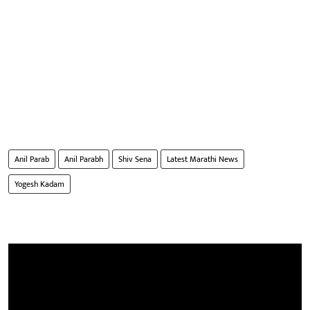
Anil Parab
Anil Parabh
Shiv Sena
Latest Marathi News
Yogesh Kadam