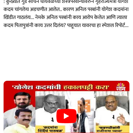
: कुख्यात गुंड सचिन घायवळच्या शस्त्रपरवान्यावरुन गृहराज्यमंत्री योगेश
कदम चांगलेच अडचणीत आलेत.. कारण अनिल परबांनी योगेश कदमांना
खिंडीत गाठलंय... नेमके अनिल परबांनी काय आरोप केलेत आणि त्याला
कदम पितापुत्रांनी काय उत्तर दिलंय? पाहूयात यावरचा हा स्पेशल रिपोर्ट...