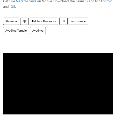
Get
Live Marathi news
on Mobile. Download the Saam Tv app for
Android
and
IOS
.
Shivsena
BJP
Uddhav Thackaray
UP
ram mandir
Ayodhya Temple
Ayodhya