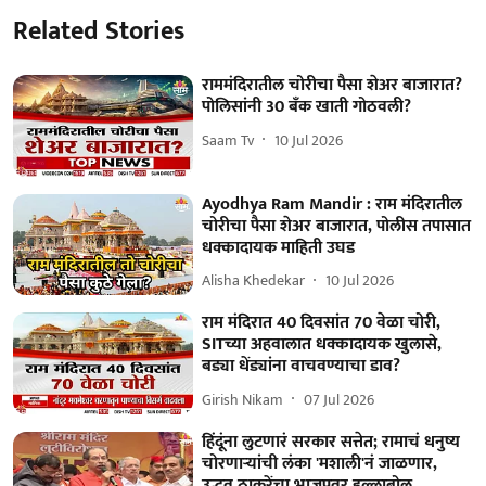
Related Stories
राममंदिरातील चोरीचा पैसा शेअर बाजारात?
पोलिसांनी 30 बँक खाती गोठवली?
Saam Tv
10 Jul 2026
Ayodhya Ram Mandir : राम मंदिरातील
चोरीचा पैसा शेअर बाजारात, पोलीस तपासात
धक्कादायक माहिती उघड
Alisha Khedekar
10 Jul 2026
राम मंदिरात 40 दिवसांत 70 वेळा चोरी,
SITच्या अहवालात धक्कादायक खुलासे,
बड्या धेंड्यांना वाचवण्याचा डाव?
Girish Nikam
07 Jul 2026
हिंदूंना लुटणारं सरकार सत्तेत; रामाचं धनुष्य
चोरणाऱ्यांची लंका 'मशाली'नं जाळणार,
उद्धव ठाकरेंचा भाजपवर हल्लाबोल