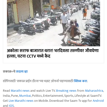
अकाेला सराफ बाजारात थरार! भरदिवसा तरुणीवर जीवघेणा
हल्ला, घटना CCTV मध्ये कैद
सकाळ+चे
सदस्य व्हा
शॉपिंगसाठी 'सकाळ प्राईम डील्स'च्या भन्नाट ऑफर्स पाहण्यासाठी
क्लिक करा
.
Read
Marathi news
and watch Live TV.
Breaking news
from
Maharashtra
,
India, Pune,
Mumbai
, Politics, Entertainment, Sports, Lifestyle at SaamTV.
Get
Live Marathi news
on Mobile. Download the Saam Tv app for
Android
and
IOS
.