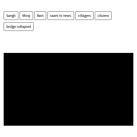
Sangli
Miraj
Rain
saam tv news
villagers
citizens
bridge collapsed