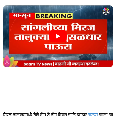
मिरज तालुक्यामध्ये गेले दोन ते तीन दिवस झाले दमदार
पाऊस
झाला. या