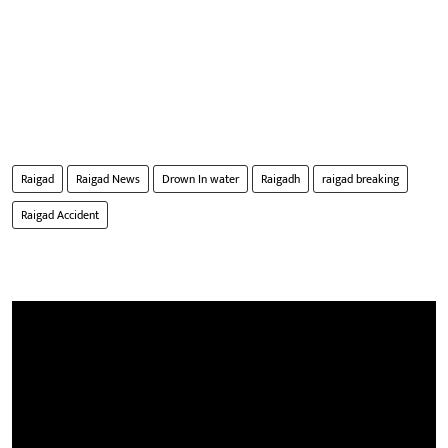
Raigad
Raigad News
Drown In water
Raigadh
raigad breaking
Raigad Accident