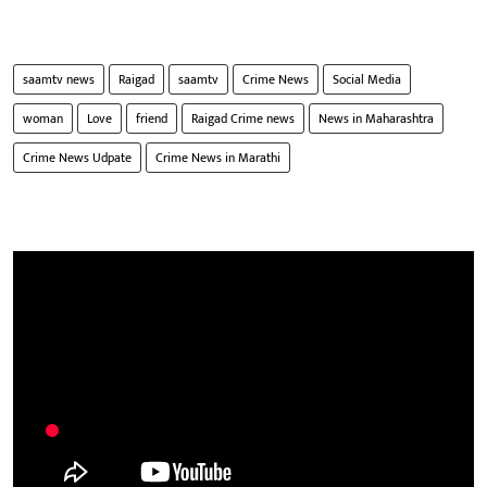
saamtv news
Raigad
saamtv
Crime News
Social Media
woman
Love
friend
Raigad Crime news
News in Maharashtra
Crime News Udpate
Crime News in Marathi