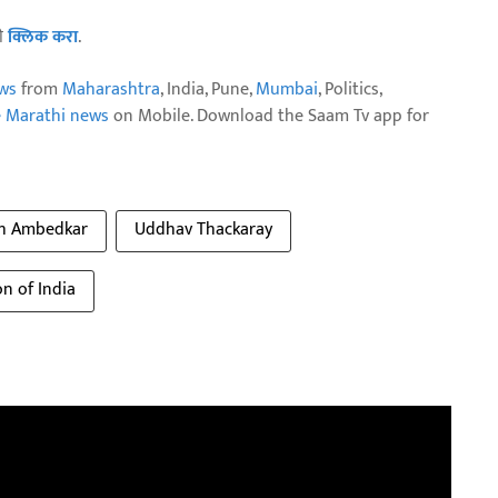
ठी
क्लिक करा
.
ws
from
Maharashtra
, India, Pune,
Mumbai
, Politics,
e Marathi news
on Mobile. Download the Saam Tv app for
sh Ambedkar
Uddhav Thackaray
n of India