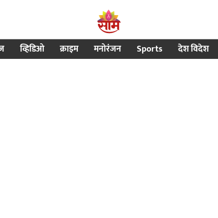
ीज
व्हिडिओ
क्राइम
मनोरंजन
Sports
देश विदेश