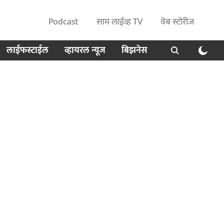
Podcast
साम लाईव्ह TV
वेब स्टोरीज
लाईफस्टाईल
व्हायरल न्यूज
बिझनेस