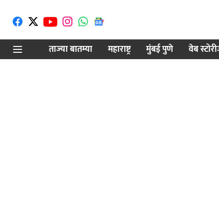
ताज्या बातम्या
महाराष्ट्र
मुंबई पुणे
वेब स्टोर