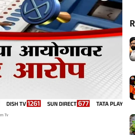
R
m Tv