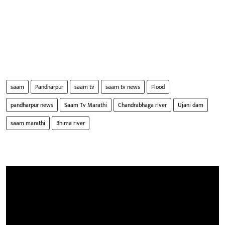
saam
Pandharpur
saam tv
saam tv news
Flood
pandharpur news
Saam Tv Marathi
Chandrabhaga river
Ujani dam
saam marathi
Bhima river