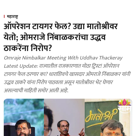
महाराष्ट्र
ऑपरेशन टायगर फेल? उद्या मातोश्रीवर
येतो; ओमराजे निंबाळकरांचा उद्धव
ठाकरेंना निरोप?
Omraje Nimbalkar Meeting With Uddhav Thackeray
Latest Update: राज्यातील राजकारणात मोठा ट्विस्ट! ऑपरेशन
टायगर फेल ठरणार का? धाराशिवचे खासदार ओमराजे निंबाळकर यांनी
उद्धव ठाकरे यांना निरोप पाठवला असून मातोश्रीवर भेट घेणार
असल्याची माहिती समोर आली आहे.