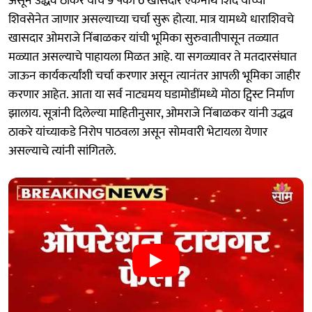
असून उद्धव ठाकरे यांचे 9 पैकी 6 खासदार एकनाथ शिंदे यांच्या
शिवसेनेत जाणार असल्याच्या चर्चा सुरू होत्या. मात्र यामध्ये धाराशिवचे
खासदार ओमराजे निंबाळकर यांची भूमिका सुरुवातीपासून तळ्यात
मळ्यात असल्याचे पाहायला मिळत आहे. या सगळ्यावर ते मतदारसंघात
जाऊन कार्यकर्त्यांशी चर्चा करणार असून त्यानंतर आपली भूमिका जाहीर
करणार आहेत. आता या सर्व नाट्यमय घडामोडींमध्ये मोठा ट्विस्ट निर्माण
झालाय. सूत्रांनी दिलेल्या माहितीनुसार, ओमराजे निंबाळकर यांनी उद्धव
ठाकरे यांच्याकडे निरोप पाठवला असून सोमवारी भेटायला येणार
असल्याचे त्यांनी सांगितले.