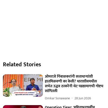
Related Stories
ओमराजे निंबाळकरांनी सत्ताधाऱ्यांशी
हातमिळवणी का केली? धाराशीवमधील
सभेत उद्धव ठाकरेंनी थेट पडद्यामागची गोष्टच
सांगितली
Omkar Sonawane
28 Jun 2026
Operation Tiger: 'महिनाभरापूर्वीच