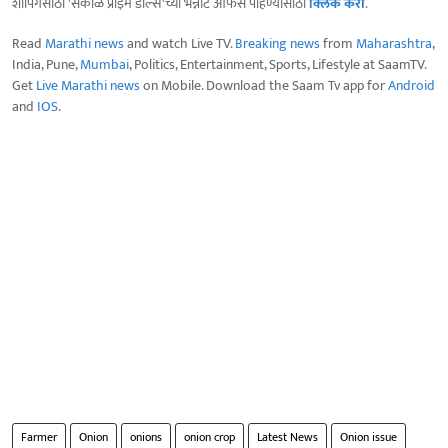
शॉपिंगसाठी 'सकाळ प्राईम डील्स'च्या भन्नाट ऑफर्स पाहण्यासाठी
क्लिक करा
.
Read
Marathi news
and watch Live TV.
Breaking news
from
Maharashtra
,
India, Pune,
Mumbai
, Politics, Entertainment, Sports, Lifestyle at SaamTV.
Get
Live Marathi news
on Mobile. Download the Saam Tv app for
Android
and
IOS
.
Farmer
Onion
onions
onion crop
Latest News
Onion issue