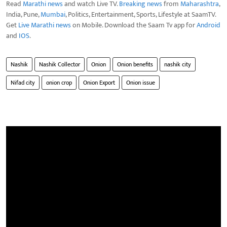
Read
Marathi news
and watch Live TV.
Breaking news
from
Maharashtra
,
India, Pune,
Mumbai
, Politics, Entertainment, Sports, Lifestyle at SaamTV.
Get
Live Marathi news
on Mobile. Download the Saam Tv app for
Android
and
IOS
.
Nashik
Nashik Collector
Onion
Onion benefits
nashik city
Nifad city
onion crop
Onion Export
Onion issue