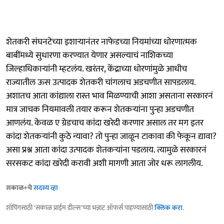
शेतकरी संघनटेच्या इशाऱ्यानंतर नाफेडच्या नियमांच्या धोरणात्मक
बाबींमध्ये सुधारणा करण्यात येणार असल्याचं नाशिकच्या
जिल्हाधिकाऱ्यांनी म्हटलंय. खरंतर, केंद्राच्या धोरणांमुळे आधीच
राज्यातील ऊस उत्पादक शेतकरी चांगलाच अडचणीत सापडलाय.
अशातच आता कांद्याला रास्त भाव मिळण्याची आशा असताना सरकारनं
मात्र जाचक नियमावली तयार करून शेतकऱ्यांना पुन्हा अडचणीत
आणलंय. केवळ ए ग्रेडचाच कांदा खरेदी करणार असाल तर मग इतर
कांदा शेतकऱ्यांनी कुठे न्यावा? तो पुन्हा जाळून टाकावा की फेकून द्यावा?
असा प्रश्न आता कांदा उत्पादक शेतकऱ्यांना पडलाय. त्यामुळे सरकारनं
सरसकट कांदा खरेदी करावी अशी मागणी आता जोर धरू लागलीय.
सकाळ+चे
सदस्य व्हा
शॉपिंगसाठी 'सकाळ प्राईम डील्स'च्या भन्नाट ऑफर्स पाहण्यासाठी
क्लिक करा
.