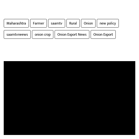
Maharashtra
Farmer
saamtv
Rural
Onion
new policy
saamtvneews
onion crop
Onion Export News
Onion Export