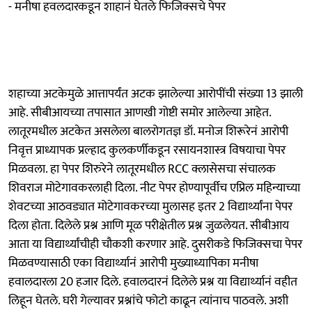
- मनीषा हवलदारकडून शाहानं घेतले फिजिक्सचे पेपर
शहाच्या अटकेमुळे आत्तापर्यंत अटक झालेल्या आरोपींची संख्या 13 झाली
आहे. सीबीआयच्या तपासात आणखी गोष्टी समोर आलेल्या आहेत.
लातूरमधील अटकेत असलेला बालरोगतज्ञ डॉ. मनोज शिरूरेनं आरोपी
निवृत्त प्राध्यापक प्रल्हाद कुलकर्णीकडून रसायनशास्त्र विषयाचा पेपर
मिळवला. हा पेपर शिरुरेने लातूरमधील RCC क्लासेसचा संचालक
शिवराज मोटेगावकरलाही दिला. नीट पेपर होण्यापूर्वीच एप्रिल महिन्याच्या
शेवटच्या आठवड्यात मोटेगावकरच्या मुलासह इतर 2 विद्यार्थ्यांना पेपर
दिला होता. दिलेले प्रश्न आणि मूळ परीक्षेतील प्रश्न जुळलेयत. सीबीआय
आता या विद्यार्थ्यांचीही चौकशी करणार आहे. दुसरीकडे फिजिक्सचा पेपर
मिळवण्यासाठी एका विद्यार्थ्यानं आरोपी मुख्याध्यापिका मनीषा
हवालदारला 20 हजार दिले. हवालदारनं दिलेले प्रश्न या विद्यार्थ्यानं वहीत
लिहून घेतले. घरी गेल्यावर प्रश्नांचे फोटो काढून त्यांनाच पाठवले. अशी