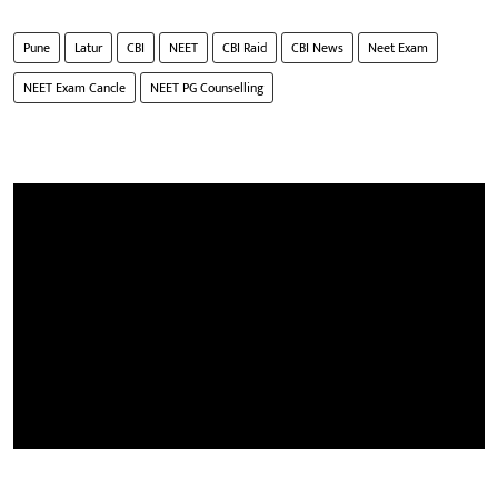
Pune
Latur
CBI
NEET
CBI Raid
CBI News
Neet Exam
NEET Exam Cancle
NEET PG Counselling