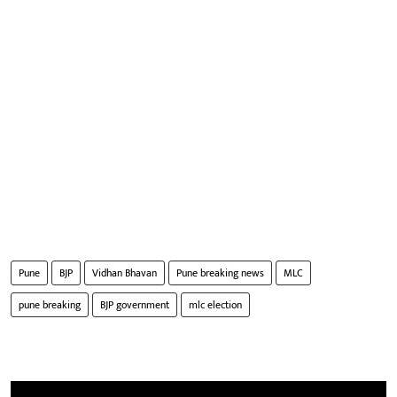
Pune
BJP
Vidhan Bhavan
Pune breaking news
MLC
pune breaking
BJP government
mlc election