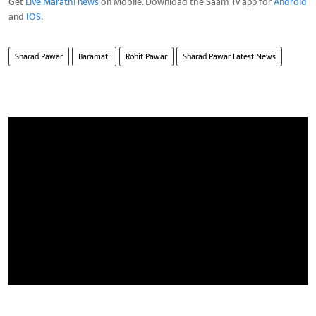
Get
Live Marathi news
on Mobile. Download the Saam Tv app for
Android
and
IOS
.
Sharad Pawar
Baramati
Rohit Pawar
Sharad Pawar Latest News