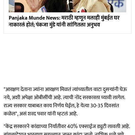
Panjaka Munde News: मराठी म्हणून मलाही मुंबईत घर
नाकारलं होतं; पंकजा मुंडे यांनी सांगितला अनुभव
"आरक्षण देताना ज्यांना आरक्षण मिळतं त्यांच्यातील वाटा दुसऱ्यांनी घेऊ
नये, अशी अपेक्षा ओबीसींची आहे. त्याची नोंद सरकारला घ्यावी लागेल.
राज्य सरकार याबाबत काय निर्णय घेईल, हे येत्या 30-35 दिवसांत
कळेल", असं शरद पवार यांनी म्हटलं आहे.
"केंद्र सरकारने कांद्याच्या निर्यातीवर 40% एक्साईज ड्युटी लावली आहे.
बांगलादेशात भारताचा सगळ्यात जास्त कांदा जातो. नाशिक धुळे पुणे