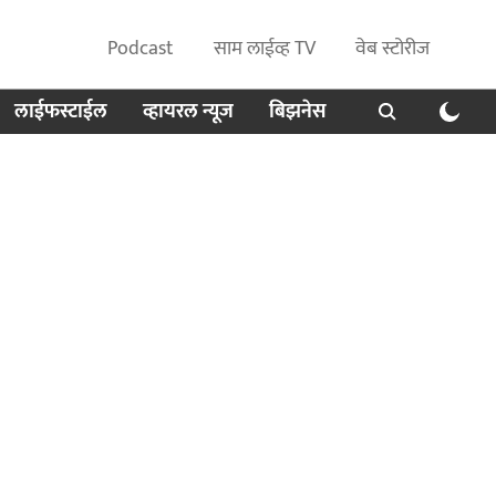
Podcast
साम लाईव्ह TV
वेब स्टोरीज
लाईफस्टाईल
व्हायरल न्यूज
बिझनेस