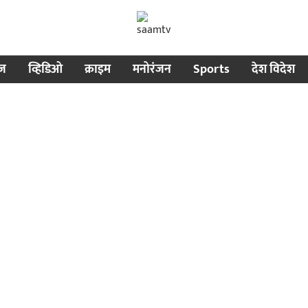
ीज
व्हिडिओ
क्राइम
मनोरंजन
Sports
देश विदेश