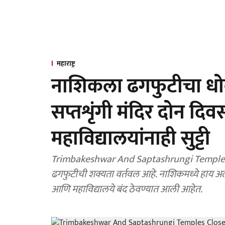
महाराष्ट्र
नाशिकला ढगफुटीचा धोका;
सप्तशृंगी मंदिर दोन दिव
महाविद्यालयांनाही सुट्टी
Trimbakeshwar And Saptashrungi Temples Closed : भारतीय हवामान विभागाने अतिवृष्टी 
ढगफुटीची शक्यता वर्तवल आहे. नाशिकमध्ये हाय अल
आणि महाविद्यालये बंद ठेवण्यात आली आहेत.