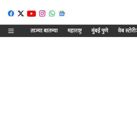
ताज्या बातम्या
महाराष्ट्र
मुंबई पुणे
वेब स्टोर