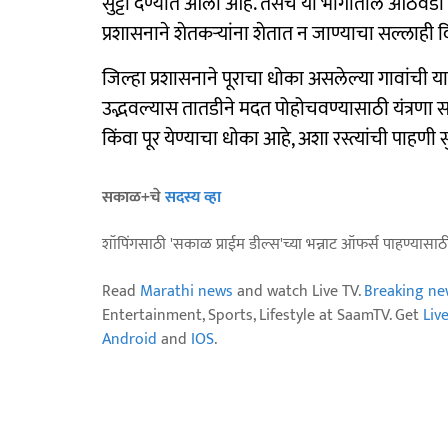
सुट्टी देण्यात आली आहे. तसेच या भागातील आठवडी ब
प्रशासनाने शेतकऱ्यांना शेतात न जाण्याचा सल्लाही 
जिल्हा प्रशासनाने पूराचा धोका असलेल्या गावांची य
उद्भवल्यास तातडीने मदत पोहोचवण्यासाठी यंत्रणा
किंवा पूर येण्याचा धोका आहे, अशा रस्त्यांची पाहणी 
सकाळ+चे
सदस्य व्हा
शॉपिंगसाठी 'सकाळ प्राईम डील्स'च्या भन्नाट ऑफर्स पाहण्यासा
Read
Marathi news
and watch Live TV.
Breaking ne
Entertainment, Sports, Lifestyle at SaamTV. Get
Liv
Android
and
IOS
.