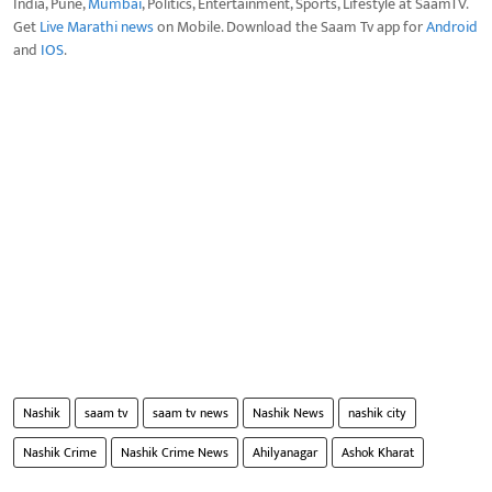
India, Pune,
Mumbai
, Politics, Entertainment, Sports, Lifestyle at SaamTV.
Get
Live Marathi news
on Mobile. Download the Saam Tv app for
Android
and
IOS
.
Nashik
saam tv
saam tv news
Nashik News
nashik city
Nashik Crime
Nashik Crime News
Ahilyanagar
Ashok Kharat