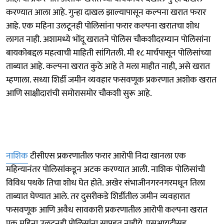
करण्यात आला आहे. गुन्हा दाखल झाल्यापासून कल्पना खरात फरार
आहे. एक महिना उलटूनही पोलिसांना फरार कल्पना खरातचा शोध
लागत नाही. अशामध्ये भोंदू खरातने पोलिस चौकशीदरम्यान पोलिसांना
बायकोबद्दल महत्वाची माहिती सांगितली. मी १८ मार्चपासून पोलिसांच्या
ताब्यात आहे. कल्पना खरात कुठे आहे ते मला माहीत नाही, असे खरात
म्हणाला. सध्या शिर्डी जमीन व्यवहार फसवणूक प्रकरणात अशोक खरात
आणि साक्षीदारांची समोरासमोर चौकशी सुरू आहे.
नाशिक
टीसीएस प्रकरणातील फरार आरोपी निदा खानला एक
महिन्यानंतर पोलिसांकडून अटक करण्यात आली. नाशिक पोलिसांची
विविध पथके तिचा शोध घेत होते. अखेर संभाजीनगरनगरमधून तिला
ताब्यात घेण्यात आले. तर दुसरीकडे शिर्डीतील जमीन व्यवहारात
फसवणूक आणि अवैध सावकारी प्रकरणातील आरोपी कल्पना खरात
एक महिना उलटूनही पोलिसांना सापडत नाहीये. एसआयटीसह