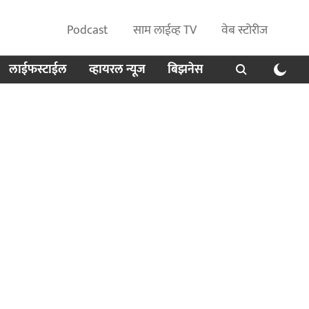
Podcast
साम लाईव्ह TV
वेब स्टोरीज
लाईफस्टाईल
व्हायरल न्यूज
बिझनेस