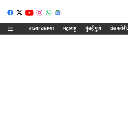
ताज्या बातम्या
महाराष्ट्र
मुंबई पुणे
वेब स्टोर