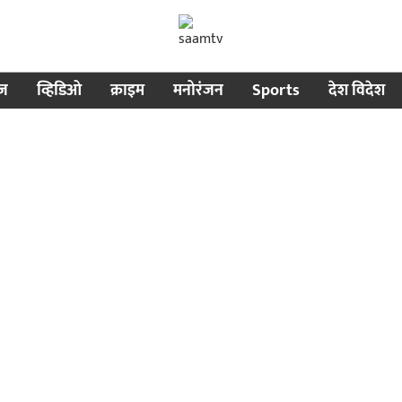
ीज
व्हिडिओ
क्राइम
मनोरंजन
Sports
देश विदेश