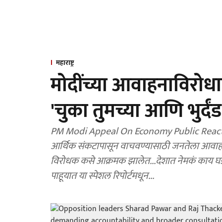
महाराष्ट्र
मोदींच्या आवाहनाविरोध
'चुका तुमच्या आणि भुर्द
PM Modi Appeal On Economy Public Reaction 
आर्थिक संकटापासून वाचवण्यासाठी जनतेला आवाहन के
विरोधक कसे आक्रमक झालेत...देशात नेमकं काय घडतयं? सर्वपक्षीय बैठकीची मागणी का जोर धरू लागलीय?
पाहूयात या स्पेशल रिपोर्टमधून...