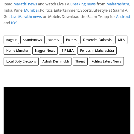
Read
Marathi news
and watch Live TV.
Breaking news
from
Maharashtra
,
India, Pune,
Mumbai
, Politics, Entertainment, Sports, Lifestyle at SaamTV.
Get
Live Marathi news
on Mobile. Download the Saam Tv app for
Android
and
IOS
.
nagpur
saamtvnews
saamtv
Politics
Devendra Fadnavis
MLA
Home Minister
Nagpur News
BJP MLA
Politics in Maharashtra
Local Body Elections
Ashish Deshmukh
Threat
Politics Latest News