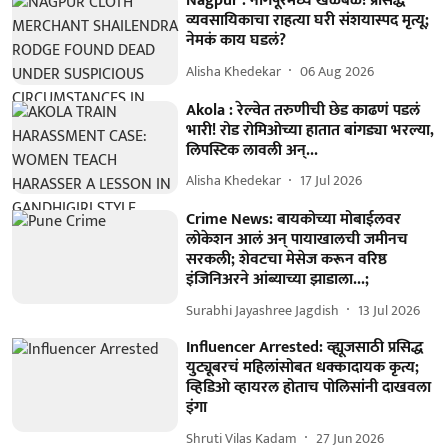
Nagpur : नागपूरमध्ये खळबळ! प्रसिद्ध
व्यवसायिकाचा राहत्या घरी संशयास्पद मृत्यू;
नेमकं काय घडलं?
Alisha Khedekar
06 Aug 2026
Akola : रेल्वेत तरुणीची छेड काढणं पडलं
भारी! रोड रोमिओच्या हातात बांगड्या भरल्या,
लिपस्टिक लावली अन्...
Alisha Khedekar
17 Jul 2026
Crime News: बायकोच्या मोबाईलवर
लोकेशन आलं अन् पायाखालची जमीनच
सरकली; शेवटचा मेसेज करून वरिष्ठ
इंजिनिअरने आंब्याच्या झाडाला...;
Surabhi Jayashree Jagdish
13 Jul 2026
Influencer Arrested: व्ह्यूजसाठी प्रसिद्ध
युट्यूबरचं महिलांसोबत धक्कादायक कृत्य;
व्हिडिओ व्हायरल होताच पोलिसांनी दाखवला
इंगा
Shruti Vilas Kadam
27 Jun 2026