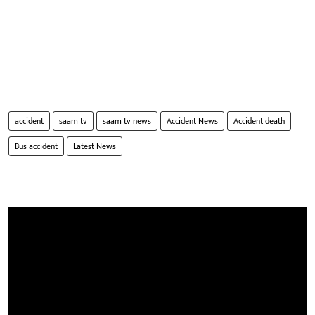
accident
saam tv
saam tv news
Accident News
Accident death
Bus accident
Latest News