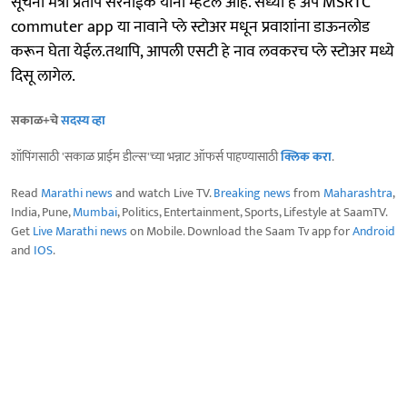
सूचना मंत्री प्रताप सरनाईक यांनी म्हटले आहे. सध्या हे ॲप MSRTC
commuter app या नावाने प्ले स्टोअर मधून प्रवाशांना डाऊनलोड
करून घेता येईल.तथापि, आपली एसटी हे नाव लवकरच प्ले स्टोअर मध्ये
दिसू लागेल.
सकाळ+चे
सदस्य व्हा
शॉपिंगसाठी 'सकाळ प्राईम डील्स'च्या भन्नाट ऑफर्स पाहण्यासाठी
क्लिक करा
.
Read
Marathi news
and watch Live TV.
Breaking news
from
Maharashtra
,
India, Pune,
Mumbai
, Politics, Entertainment, Sports, Lifestyle at SaamTV.
Get
Live Marathi news
on Mobile. Download the Saam Tv app for
Android
and
IOS
.