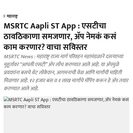
महाराष्ट्र
MSRTC Aapli ST App : एसटीचा
ठावठिकाणा समजणार, अ‍ॅप नेमकं कसं
काम करणार? वाचा सविस्तर
MSRTC News : महाराष्ट्र राज्य मार्ग परिवहन महामंडळाने दसऱ्याच्या
मुहूर्तावर “आपली एसटी” ॲप लाँच करण्यात आले आहे. या ॲपमुळे
प्रवाशांना बसचे थेट लोकेशन, आगमनाची वेळ आणि मार्गांची माहिती
मिळणार आहे. १२ हजार बस व १ लाख मार्गांचे मॅपिंग करून हे ॲप तयार
करण्यात आले आहे.