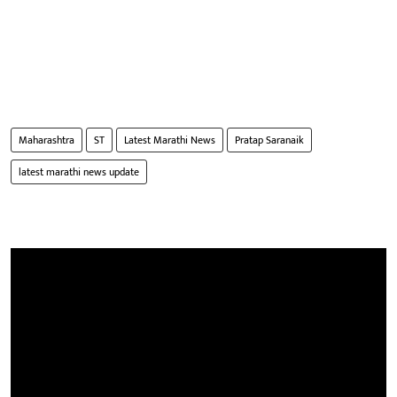
Maharashtra
ST
Latest Marathi News
Pratap Saranaik
latest marathi news update