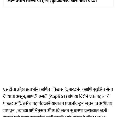
अल्पवयीन तरुणीची हत्या; कुडाळमध्ये आरोपीला बेड्या
एसटीचा उद्देश प्रवाशांना अधिक विश्वासार्ह, पारदर्शक आणि सुरक्षित सेवा
देण्याचा असून, आपली एसटी (Aapli ST) ॲप या दिशेने एक महत्त्वाचे
पाऊल आहे. तसेच महामंडळाने याबाबत प्रवाशांकडून सूचना व अभिप्राय
मागवुन , त्यांच्या अपेक्षेनुसार ॲपमध्ये सतत सुधारणा कराव्यात अशी