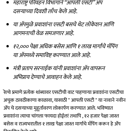
महाराष्ट्र परिवहन विभागाने “आपली एसटी” ॲप
दसऱ्याच्या दिवशी लाँच केले आहे.
या ॲपमुळे प्रवाशांना एसटी बसचे थेट लोकेशन आणि
आगमनाची वेळ समजणार आहे.
१२,००० पेक्षा अधिक बसेस आणि १ लाख मार्गांचे मॅपिंग
या ॲपमध्ये समाविष्ट करण्यात आले आहे.
मंत्री प्रताप सरनाईक यांनी प्रवाशांना ॲप वापरून
अभिप्राय देण्याचे आवाहन केले आहे.
रेल्वे प्रमाणे प्रत्येक थांब्यावर एसटीची वाट पाहणाऱ्या प्रवाशांना एसटीचा
अचुक ठावठीकाणा काळावा, यासाठी " आपली एसटी " या नावाने नवीन
ॲप चे दसऱ्याच्या मुहूर्तावरण लोकार्पण करण्यात आले. भविष्यात
प्रवाशांना त्याचा चांगला फायदा होईल! तथापि , १२ हजार पेक्षा जास्त
बसेस व राज्यभरातील १ लाख पेक्षा जास्त मार्गाचे मॅपिंग करून हे ॲप