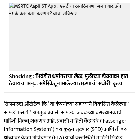
Shocking : भिवंडीत धर्मांतराचा खेळ; मुलींच्या डोक्यावर हात
ठेवायचा अन्... अमेरिकेतून आलेल्या तरुणाचं 'अघोरी' कृत्य
‘रोजमाल्टा ऑटोटेक लि.’ या कंपनीच्या सहाय्याने विकसित केलेल्या "
आपली एसटी " ॲपमुळे प्रवासी आपल्या जवळच्या बसस्थानकाची
माहिती मिळवू शकणार आहे. प्रवासी माहिती केंद्राद्वारे (‘Passenger
Information System’ ) बस कुठून सुटणार (STD) आणि ती बस
थांब्यावर केव्हा पोहोचणार (ETA) याची वस्तुस्थिती माहिती मिळेल.