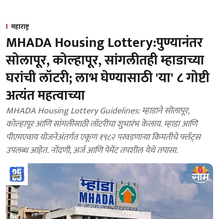
महाराष्ट्र
MHADA Housing Lottery:पुण्यानंतर
सोलापूर, कोल्हापूर, सांगलीतही म्हाडाच्या
घरांची लॉटरी; लाभ घेण्यासाठी 'या' ८ गोष्टी
अत्यंत महत्वाच्या
MHADA Housing Lottery Guidelines: म्हाडाने सोलापूर,
कोल्हापूर आणि सांगलीसाठी लॉटरीचा शुभारंभ केलाय. म्हाडा आणि
पीएमएवाय योजनेअंतर्गत एकूण १९८२ परवडणाऱ्या किमतीचे फ्लॅट्स
उपलब्ध आहेत. नोंदणी, अर्ज आणि पेमेंट तपशील येथे तपासा.