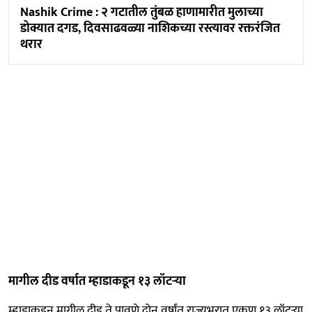
Nashik Crime : २ गटातील तुंबळ हाणामारीत मुलाच्या
डोक्यात दगड, दिवसाढवळ्या नाशिकच्या रस्त्यावर रक्तरंजित
थरार
मागील दीड वर्षात म्हाडाकडून १३ लॉटऱ्या
म्हाडाकडून मागील दीड ते पावणे दोन वर्षांत राज्यभरात एकूण १३ लॉटऱ्या