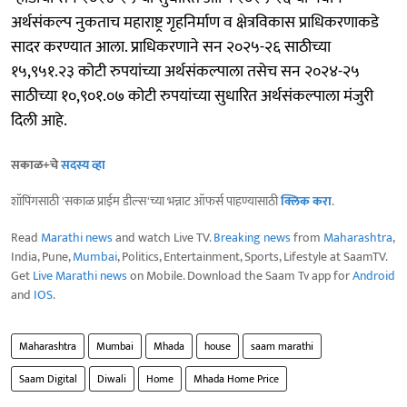
अर्थसंकल्प नुकताच महाराष्ट्र गृहनिर्माण व क्षेत्रविकास प्राधिकरणाकडे
सादर करण्यात आला. प्राधिकरणाने सन २०२५-२६ साठीच्या
१५,९५१.२३ कोटी रुपयांच्या अर्थसंकल्पाला तसेच सन २०२४-२५
साठीच्या १०,९०१.०७ कोटी रुपयांच्या सुधारित अर्थसंकल्पाला मंजुरी
दिली आहे.
सकाळ+चे
सदस्य व्हा
शॉपिंगसाठी 'सकाळ प्राईम डील्स'च्या भन्नाट ऑफर्स पाहण्यासाठी
क्लिक करा
.
Read
Marathi news
and watch Live TV.
Breaking news
from
Maharashtra
,
India, Pune,
Mumbai
, Politics, Entertainment, Sports, Lifestyle at SaamTV.
Get
Live Marathi news
on Mobile. Download the Saam Tv app for
Android
and
IOS
.
Maharashtra
Mumbai
Mhada
house
saam marathi
Saam Digital
Diwali
Home
Mhada Home Price