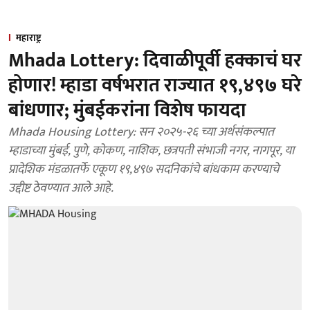
महाराष्ट्र
Mhada Lottery: दिवाळीपूर्वी हक्काचं घर
होणार! म्हाडा वर्षभरात राज्यात १९,४९७ घरे
बांधणार; मुंबईकरांना विशेष फायदा
Mhada Housing Lottery: सन २०२५-२६ च्या अर्थसंकल्पात
म्हाडाच्या मुंबई, पुणे, कोकण, नाशिक, छत्रपती संभाजी नगर, नागपूर, या
प्रादेशिक मंडळातर्फे एकूण १९,४९७ सदनिकांचे बांधकाम करण्याचे
उद्दीष्ट ठेवण्यात आले आहे.