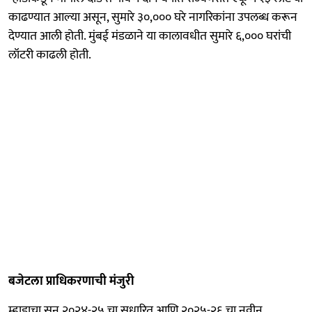
काढण्यात आल्या असून, सुमारे ३०,००० घरे नागरिकांना उपलब्ध करून
देण्यात आली होती. मुंबई मंडळाने या कालावधीत सुमारे ६,००० घरांची
लॉटरी काढली होती.
बजेटला प्राधिकरणाची मंजुरी
म्हाडाचा सन २०२४-२५ चा सुधारित आणि २०२५-२६ चा नवीन