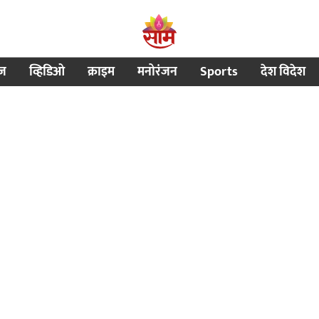
ीज
व्हिडिओ
क्राइम
मनोरंजन
Sports
देश विदेश