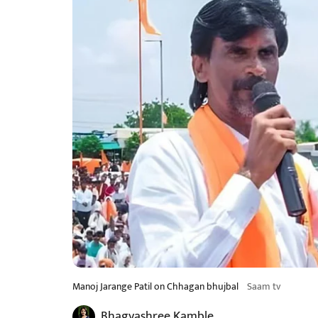
Manoj Jarange Patil on Chhagan bhujbal
Saam tv
Bhagyashree Kamble