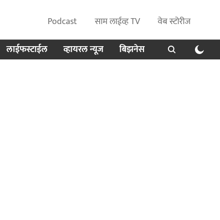
Podcast
साम लाईव्ह TV
वेब स्टोरीज
लाईफस्टाईल
व्हायरल न्यूज
बिझनेस