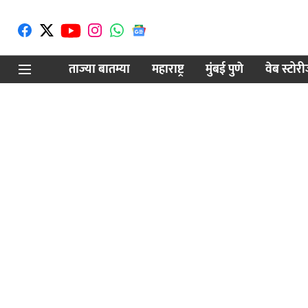
ताज्या बातम्या
महाराष्ट्र
मुंबई पुणे
वेब स्टोर