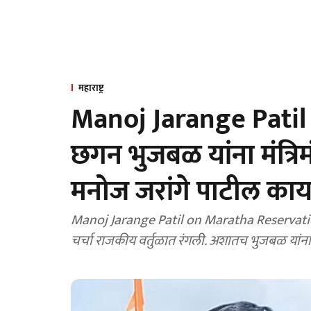
महाराष्ट्र
Manoj Jarange Patil
छगन भुजबळ यांना मंत्रि
मनोज जरांगे पाटील का
Manoj Jarange Patil on Maratha Reservation: मंत्रिपद न म
चर्चा राजकीय वर्तुळात रंगली. अशातच भुजबळ यांना ड