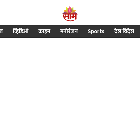
ीज
व्हिडिओ
क्राइम
मनोरंजन
Sports
देश विदेश