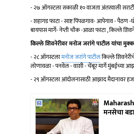
- २७ ऑगस्टला सकाळी १० वाजता अंतरवाली सराटीत
- शहागड फाटा - साष्ट पिंपळगाव- आपेगाव - पैठण -घो
बायपास मार्गे- नेप्ती चौक -आळा फाटा , किल्ले शिव
किल्ले शिवनेरीवर मनोज जरांगे पाटील यांचा मु
- २८ ऑगस्टला
मनोज जरांगे पाटील
किल्ले शिवनेरीच
लोणावळा - पनवेल - वाशी - चेंबूर मार्गे मुंबईच्या
- २९ ऑगस्टला आंदोलनासाठी आझाद मैदानावर हज
Maharashtr
मनसेचा बडा