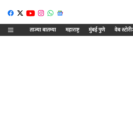
ताज्या बातम्या
महाराष्ट्र
मुंबई पुणे
वेब स्टोर