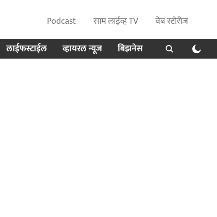
Podcast
साम लाईव्ह TV
वेब स्टोरीज
लाईफस्टाईल
व्हायरल न्यूज
बिझनेस