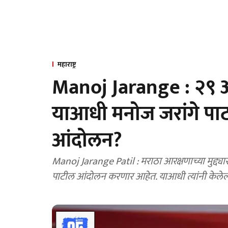
महाराष्ट्र
Manoj Jarange : २९ ऑग
याआधी मनोज जरांगे पा
आंदोलन?
Manoj Jarange Patil : मराठा आरक्षणाच्या मुद्द्य
पाटील आंदोलन करणार आहेत. याआधी त्यांनी केलेल्य