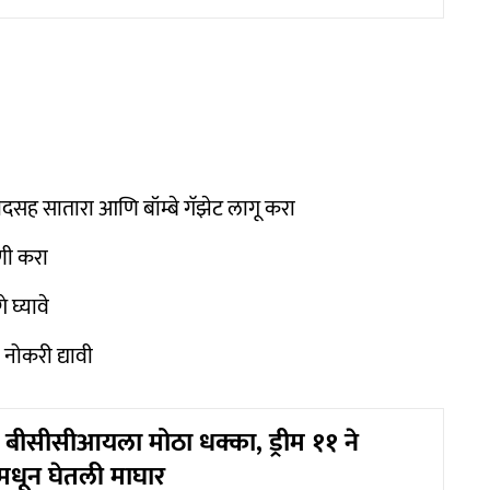
दसह सातारा आणि बॉम्बे गॅझेट लागू करा
णी करा
 घ्यावे
 नोकरी द्यावी
बीसीसीआयला मोठा धक्का, ड्रीम ११ ने
पमधून घेतली माघार