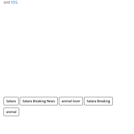
and
IOS
.
Satara
Satara Breaking News
animal lover
Satara Breaking
animal