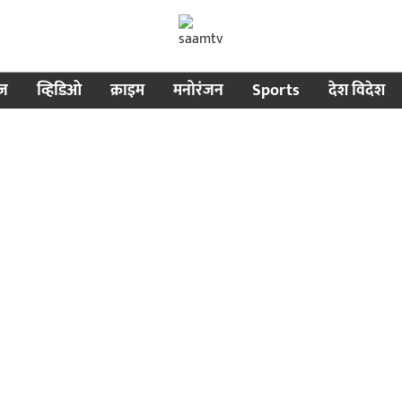
ीज
व्हिडिओ
क्राइम
मनोरंजन
Sports
देश विदेश