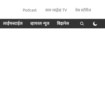
Podcast
साम लाईव्ह TV
वेब स्टोरीज
लाईफस्टाईल
व्हायरल न्यूज
बिझनेस