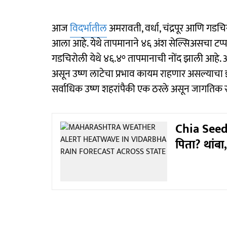
आज
विदर्भातील
अमरावती, वर्धा, चंद्रपूर आणि गडचिर
आला आहे. येथे तापमानाने ४६ अंश सेल्सिअसचा टप्
गडचिरोली येथे ४६.४° तापमानाची नोंद झाली आहे. अ
असून उष्ण लाटेचा प्रभाव कायम राहणार असल्याचा इश
सर्वाधिक उष्ण शहरांपैकी एक ठरले असून जागतिक स्
Chia Seeds
पिता? थांबा