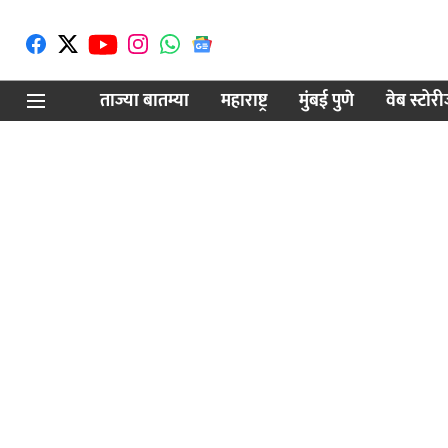
ताज्या बातम्या
महाराष्ट्र
मुंबई पुणे
वेब स्टोर