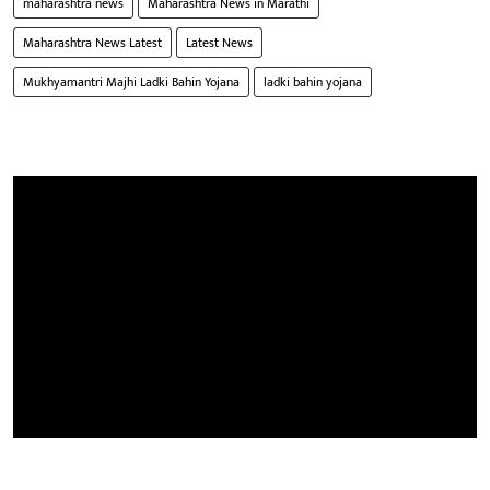
maharashtra news
Maharashtra News in Marathi
Maharashtra News Latest
Latest News
Mukhyamantri Majhi Ladki Bahin Yojana
ladki bahin yojana