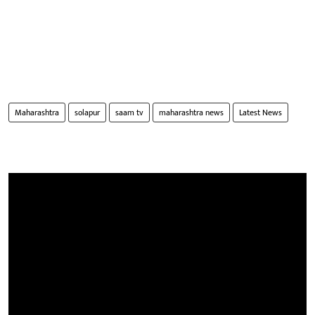
Maharashtra
solapur
saam tv
maharashtra news
Latest News