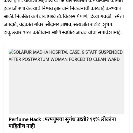
केली होती. चौकशी अहवालाच्या आधारे संबंधित कर्मचाऱ्यांनी कामात
हलगर्जीपणा केल्याचे निष्पन्न झाल्याने निलंबनाची कारवाई करण्यात
आली. निलंबित कर्मचाऱ्यांमध्ये डॉ. विलास मेमाणे, दिव्या गवळी, स्मिता
जमदाडे, चंद्रकांत गोवर, सौदागर जाधव, सत्यजीत राठोड, शुभम
डाकूलवार, भरत कोटीवाना आणि स्वप्नील जाधव यांचा समावेश आहे.
Perfume Hack : परफ्युमचा सुगंध उडतो? ९९% लोकांना
माहितीच नाही