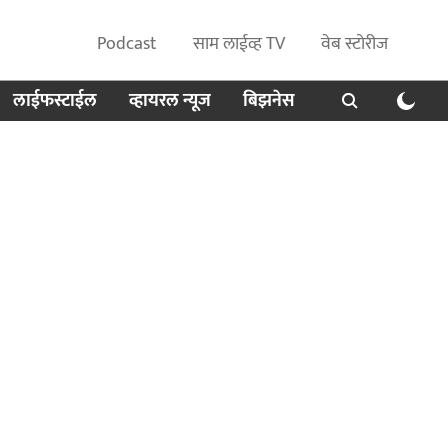
Podcast
साम लाईव्ह TV
वेब स्टोरीज
लाईफस्टाईल
व्हायरल न्यूज
बिझनेस