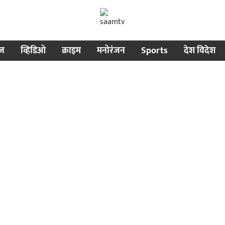
ीज
व्हिडिओ
क्राइम
मनोरंजन
Sports
देश विदेश