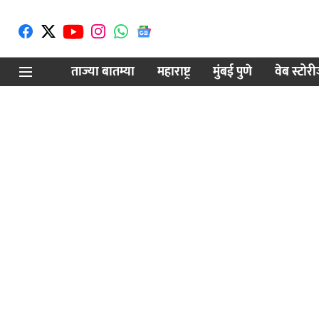
ताज्या बातम्या
महाराष्ट्र
मुंबई पुणे
वेब स्टोर