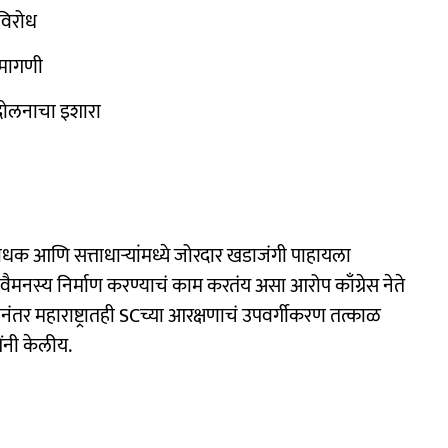
विरोध
 मागणी
दोलनाचा इशारा
ोधक आणि सत्ताधाऱ्यांमध्ये जोरदार खडाजंगी पाहायला
नस्य निर्माण करण्याचं काम करतंय असा आरोप काँग्रेस नेते
णयानंतर महाराष्ट्रातही SCच्या आरक्षणाचं उपवर्गीकरण तत्काळ
ंनी केलीय.