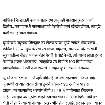
नाशिक जिल्ह्यातही ढगाळ वातावरण असूनही पावसानं हुलकावणी
दिलीय.. मनमाडमध्ये पावसाअभावी पेरणीची कामं खोळंबलीयत. त्यामुळे
बळीराजा हतबल झालाय.
दुसरीकडे नंदुरबार जिल्ह्यात तर शेतकऱ्यावर दुहेरी सकंट ओढावलयं...
एकीकडे पाऊसामुळे पेरण्या रखडल्या आहेतच, त्यात ज्या शेतकऱ्यांनी
सुरुवातीला थोड्या पावसानंतर पेरणीची घाई केली, त्यांच्यावर आता दुबार
पेरणीचं संकट ओढवलंयं...त्यामुळेच 75 मिमी ते 100 मिमी पाऊस
झाल्याशिवाय पेरणी न करण्याचं आवाहन कृषी विभागानं केलयं...
जूनने दगा दिलाय आणि जुलै महिनाही कोरडा राहण्याचा अंदाज आहे.
जूनमध्ये राज्यात सरासरीच्या तुलनेत केवळ ४७ टक्केच पाऊस
झाला...तर राज्यातील धरणांमध्येही 22.49 % पाणीसाठा शिल्लक
आहे... त्यामुळे जर पुढील काही दिवसांत पावसानं साथ दिली नाही तर
शेती सोडा पिण्याच्या पाण्याचा प्रश्न गंभीर होणार आहे. सरकार आता यावर