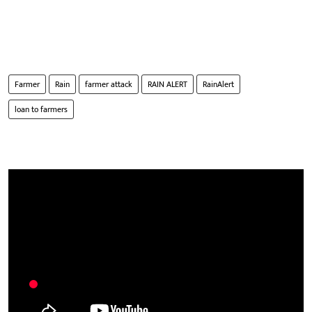
Farmer
Rain
farmer attack
RAIN ALERT
RainAlert
loan to farmers