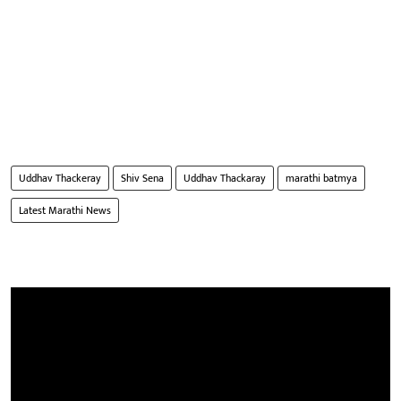
Uddhav Thackeray
Shiv Sena
Uddhav Thackaray
marathi batmya
Latest Marathi News