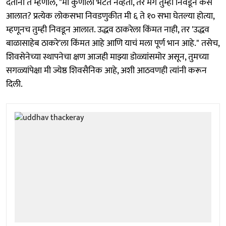
देताना ते म्हणाले, "मी कुणाला भेटत नव्हतो, तर मग तुम्ही निवडून कसे
आलात? प्रत्येक लोकसभा निवडणुकीत मी ६ ते १० सभा घेतल्या होत्या,
म्हणूनच तुम्ही निवडून आलात. उद्धव ठाकरेला किंमत नाही, तर 'उद्धव
बाळासाहेब ठाकरे'ला किंमत आहे आणि याचं मला पूर्ण भान आहे." तसेच,
शिवसेनेच्या स्थापनेचा क्षण आजही माझ्या डोळ्यांसमोर असून, तुमच्या
सगळ्यांपेक्षा मी ज्येष्ठ शिवसैनिक आहे, अशी आठवणही त्यांनी करून
दिली.