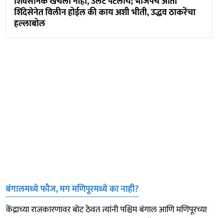
शिवसैनिक खचला नाही, उलट पेटलाय; भाजपच आता
शिंदेसेनेत विलीन होईल की काय अशी भीती, उद्धव ठाकरेंचा
हल्लाबोल
बंगालमध्ये फौज, मग मणिपूरमध्ये का नाही?
केंद्राच्या राजकारणावर बोट ठेवत त्यांनी पश्चिम बंगाल आणि मणिपूरच्या